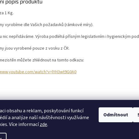
ní popis produktu
za 1 Kg.
ny vyrobíme dle Vašich požadavků (rámkové míry).
u nic nepřidáváme. Výroba podléhá přísným legislativním i hygienickým po
ny jsou vyrobené pouze z vosku z ČR.
mezistěn můžete zhlédnout na tomto odkazu:
/www.youtube.com/watch?v=lYH3wt9G0A0
Buďte první, kdo napíše příspěvek k této položce.
PŘIDAT KOMENTÁŘ
aci obsahu a reklam, poskytování funkcí
Odmítnout
édií a analýze naší návštěvnosti využíváme
ies. Více informací
zde
.