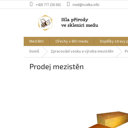
Přejít
+420 777 150 001
med@vcelka.info
na
obsah
Med BIO
Ořechy v BIO medu
Doplňky stravy 
Domů
Zpracování vosku a výroba mezistěn
P
Prodej mezistěn