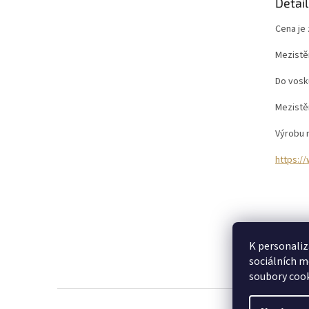
Detail
Cena je 
Mezistě
Do vosk
Mezistě
Výrobu 
https:/
K personaliz
sociálních m
soubory cook
Z