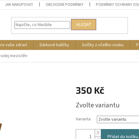
JAK NAKUPOVAT
OBCHODNÍ PODMÍNKY
PODMÍNKY OCHRANY OS
HLEDAT
pro vaše zdraví
Dárkové balíčky
Svíčky z včelího vosku
P
rodej mezistěn
350 Kč
Měrná
Zvolte variantu
cena:
Varianta
Přidat do košíku