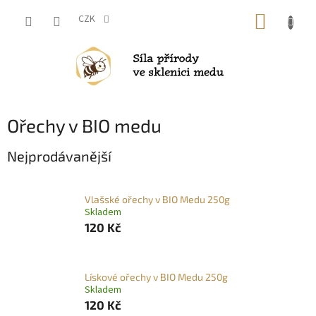
Přejít
NÁKUP
na
CZK
obsah
KOŠÍK
Ořechy v BIO medu
Nejprodávanější
Vlašské ořechy v BIO Medu 250g
Skladem
120 Kč
Lískové ořechy v BIO Medu 250g
Skladem
120 Kč