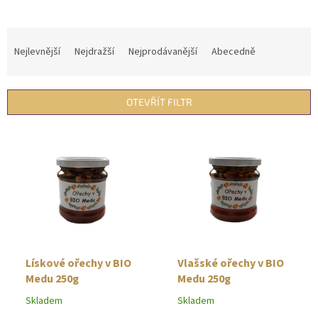
Ř
a
Nejlevnější
Nejdražší
Nejprodávanější
Abecedně
z
e
n
OTEVŘÍT FILTR
í
p
V
r
ý
o
p
d
i
u
s
k
p
t
r
ů
o
d
Lískové ořechy v BIO
Vlašské ořechy v BIO
u
Medu 250g
Medu 250g
k
Skladem
Skladem
t