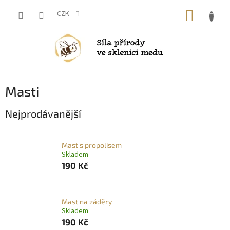
Přejít
NÁKUP
na
CZK
obsah
KOŠÍK
Masti
Nejprodávanější
Mast s propolisem
Skladem
190 Kč
Mast na záděry
Skladem
190 Kč