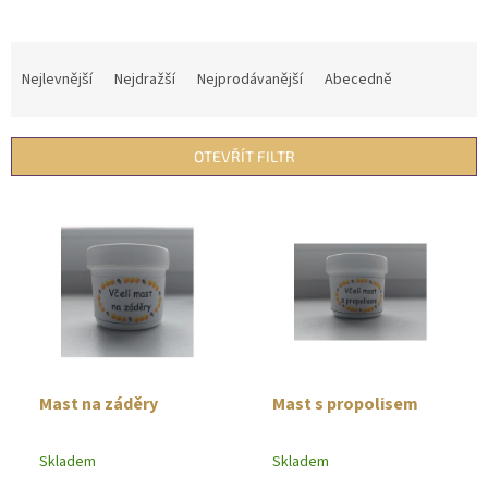
Ř
a
Nejlevnější
Nejdražší
Nejprodávanější
Abecedně
z
e
n
OTEVŘÍT FILTR
í
p
V
r
ý
o
p
d
i
u
s
k
p
t
r
ů
o
d
Mast na záděry
Mast s propolisem
u
k
Skladem
Skladem
t