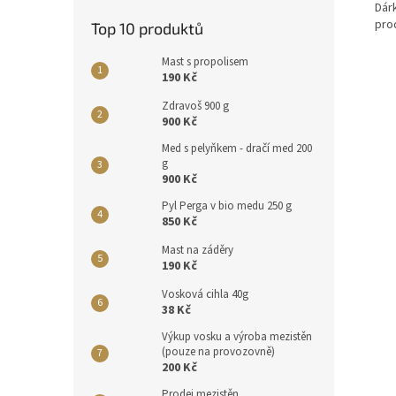
Dár
pro
Top 10 produktů
Mast s propolisem
190 Kč
Zdravoš 900 g
900 Kč
Med s pelyňkem - dračí med 200
g
900 Kč
Pyl Perga v bio medu 250 g
850 Kč
Mast na záděry
190 Kč
Vosková cihla 40g
38 Kč
Výkup vosku a výroba mezistěn
(pouze na provozovně)
200 Kč
Prodej mezistěn