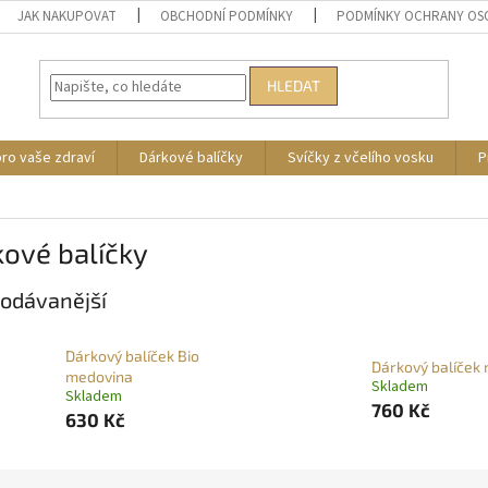
JAK NAKUPOVAT
OBCHODNÍ PODMÍNKY
PODMÍNKY OCHRANY OS
HLEDAT
pro vaše zdraví
Dárkové balíčky
Svíčky z včelího vosku
P
ové balíčky
odávanější
Dárkový balíček Bio
Dárkový balíček
medovina
Skladem
Skladem
760 Kč
630 Kč