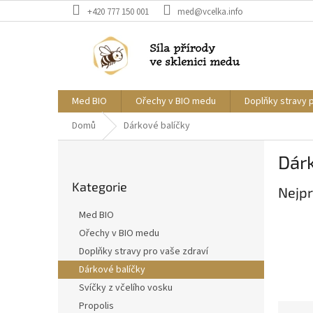
Přejít
+420 777 150 001
med@vcelka.info
na
obsah
Med BIO
Ořechy v BIO medu
Doplňky stravy 
Domů
Dárkové balíčky
P
Dárk
o
Přeskočit
s
Kategorie
kategorie
Nejpr
t
r
Med BIO
a
Ořechy v BIO medu
n
Doplňky stravy pro vaše zdraví
n
í
Dárkové balíčky
p
Svíčky z včelího vosku
a
Propolis
Ř