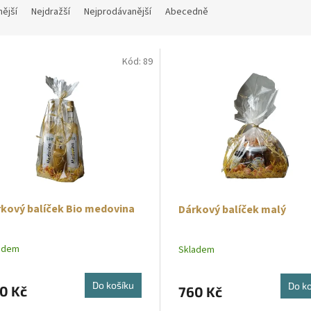
nější
Nejdražší
Nejprodávanější
Abecedně
Kód:
89
kový balíček Bio medovina
Dárkový balíček malý
adem
Skladem
Do košíku
Do k
0 Kč
760 Kč