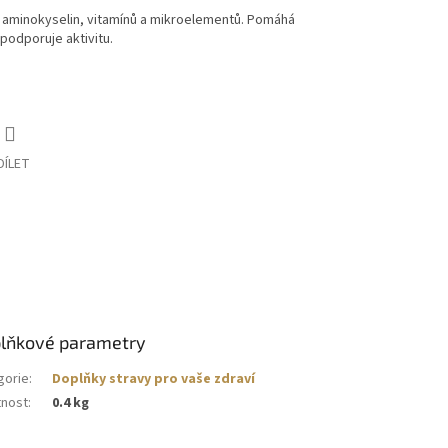
oj aminokyselin, vitamínů a mikroelementů. Pomáhá
 podporuje aktivitu.
DÍLET
lňkové parametry
gorie
:
Doplňky stravy pro vaše zdraví
nost
:
0.4 kg