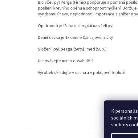
Bio včelí pyl Perga (Firmix) podporuje a pomáhá posil
posílení krevního oběhu a schopnost myšlení. Udržuje 
syndromu únavy, neplodnosti, impotence a snížené sex
Opatrnosti je třeba u alergiků na včelí pyl.
Denní dávka je 1x denně 0,5 čajové lžičky
Složení:
pyl perga
(50%)
, med (50%)
Uchovávejte mimo dosah dětí.
Výrobek skladujte v suchu a v pokojové teplotě.
K personaliz
sociálních m
soubory cook
Z