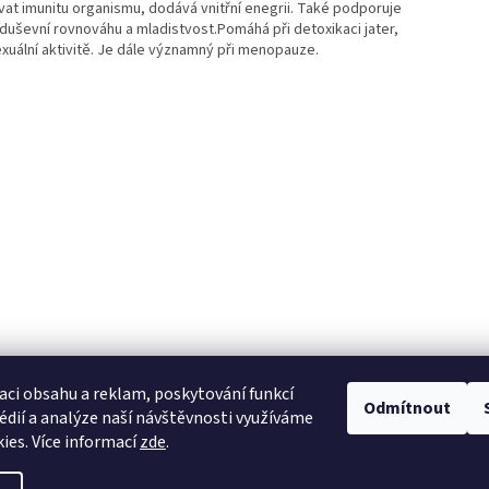
ovat imunitu organismu, dodává vnitřní enegrii. Také podporuje
duševní rovnováhu a mladistvost.Pomáhá při detoxikaci jater,
uální aktivitě. Je dále významný při menopauze.
Buďte první, kdo napíše příspěvek k této položce.
PŘIDAT KOMENTÁŘ
aci obsahu a reklam, poskytování funkcí
Odmítnout
édií a analýze naší návštěvnosti využíváme
ies. Více informací
zde
.