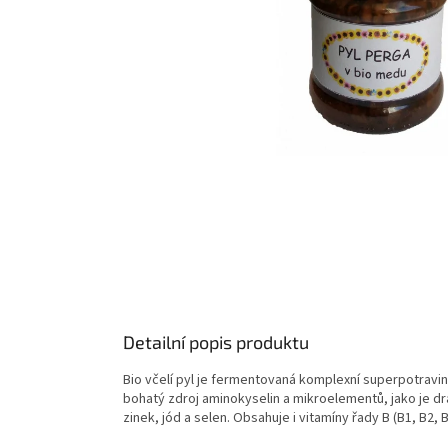
Detailní popis produktu
Bio včelí pyl je fermentovaná komplexní superpotravina
bohatý zdroj aminokyselin a mikroelementů, jako je dra
zinek, jód a selen. Obsahuje i vitamíny řady B (B1, B2, B6