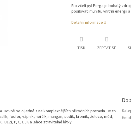
Bio včelí pyl Perga je bohatý zdr
posilovat imunitu, vnitřní energii a
Detailní informace
TISK
ZEPTAT SE
S
Dop
Kate
. Hovoří se o jedné z nejkomplexnějších přírodních potravin. Je to
slík, fosfor, vápník, hořčík, mangan, sodík, křemík, železo, měď,
Hmot
, B12), P, C, D, K a lehce stravitelné látky.