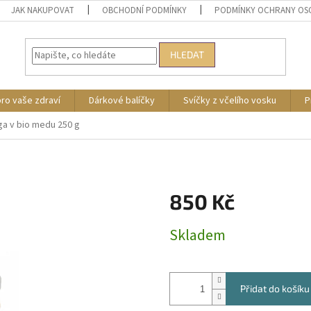
JAK NAKUPOVAT
OBCHODNÍ PODMÍNKY
PODMÍNKY OCHRANY OS
HLEDAT
pro vaše zdraví
Dárkové balíčky
Svíčky z včelího vosku
P
ga v bio medu 250 g
850 Kč
Měrná
Skladem
cena:
Přidat do košíku