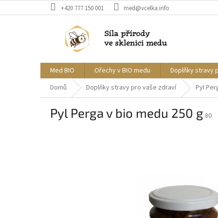
Přejít
+420 777 150 001
med@vcelka.info
na
obsah
Med BIO
Ořechy v BIO medu
Doplňky stravy 
Domů
Doplňky stravy pro vaše zdraví
Pyl Per
Pyl Perga v bio medu 250 g
80